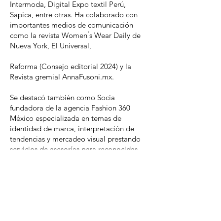
Intermoda, Digital Expo textil Perú,
Sapica, entre otras. Ha colaborado con
importantes medios de comunicación
como la revista Women ́s Wear Daily de
Nueva York, El Universal,
Reforma (Consejo editorial 2024) y la
Revista gremial AnnaFusoni.mx.
Se destacó también como Socia
fundadora de la agencia Fashion 360
México especializada en temas de
identidad de marca, interpretación de
tendencias y mercadeo visual prestando
servicios de asesorías para reconocidas
marcas y empresas del sector como:
Pineda Covalín, Sears, Yale, American
Polo, Cappini Fashion, High Impact,
Grand Home, Colombian Shapers, Wella
México, entre otras.