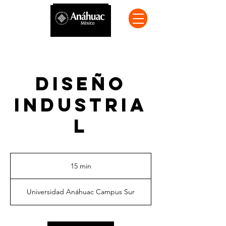
DISEÑO
INDUSTRIA
L
15 min
1
5
m
Universidad Anáhuac Campus Sur
i
n